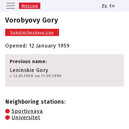
Moscow
Ру
En
Saint Petersburg
Yekaterinburg
Vorobyovy Gory
Kazan
Nizhny Novgorod
Sokolnicheskaya Line
Novosibirsk
Samara
Same names of metro stations
Opened:
12 January 1959
Previous name:
Leninskie Gory
с 12.01.1959 по 11.05.1999
Neighboring stations:
Sportivnaya
Universitet