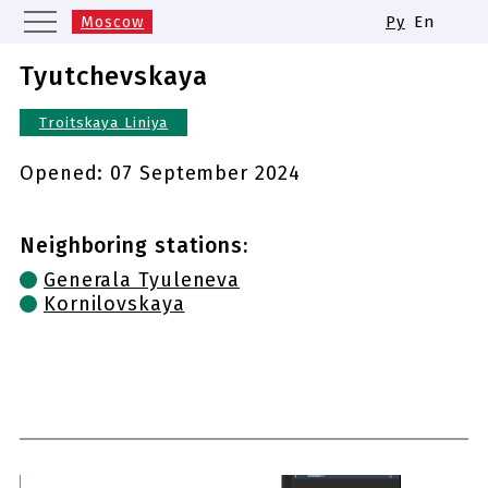
Moscow
Ру
En
Saint Petersburg
Yekaterinburg
Tyutchevskaya
Kazan
Nizhny Novgorod
Troitskaya Liniya
Novosibirsk
Samara
Same names of metro stations
Opened:
07 September 2024
Neighboring stations:
Generala Tyuleneva
Kornilovskaya