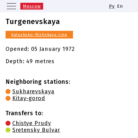
Moscow
Ру
En
Saint Petersburg
Yekaterinburg
Turgenevskaya
Kazan
Nizhny Novgorod
Kaluzhsko-Rizhskaya Line
Novosibirsk
Samara
Same names of metro stations
Opened:
05 January 1972
Depth: 49 metres
Neighboring stations:
Sukharevskaya
Kitay-gorod
Transfers to:
Chistye Prudy
Sretensky Bulvar