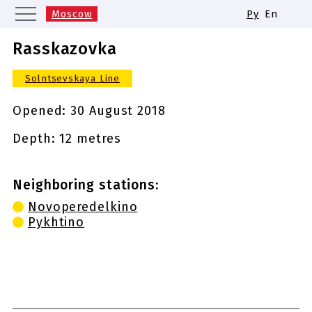
Moscow
Ру
En
Saint Petersburg
Yekaterinburg
Rasskazovka
Kazan
Nizhny Novgorod
Solntsevskaya Line
Novosibirsk
Samara
Same names of metro stations
Opened:
30 August 2018
Depth: 12 metres
Neighboring stations:
Novoperedelkino
Pykhtino