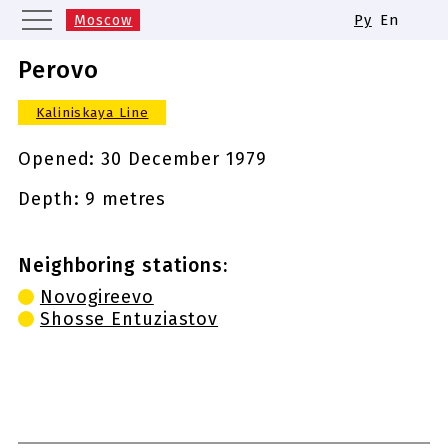
Moscow
Ру
En
Saint Petersburg
Yekaterinburg
Perovo
Kazan
Nizhny Novgorod
Kaliniskaya Line
Novosibirsk
Samara
Same names of metro stations
Opened:
30 December 1979
Depth: 9 metres
Neighboring stations:
Novogireevo
Shosse Entuziastov