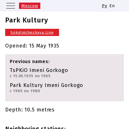
Moscow
Ру
En
Saint Petersburg
Yekaterinburg
Park Kultury
Kazan
Nizhny Novgorod
Sokolnicheskaya Line
Novosibirsk
Samara
Same names of metro stations
Opened:
15 May 1935
Previous names:
TsPKiO Imeni Gorkogo
с 15.05.1935 по 1965
Park Kultury Imeni Gorkogo
с 1965 по 1980
Depth: 10.5 metres
Neighboring stations: