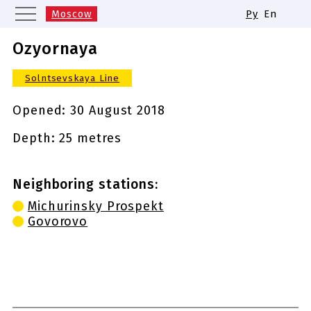
Moscow
Ру
En
Saint Petersburg
Yekaterinburg
Ozyornaya
Kazan
Nizhny Novgorod
Solntsevskaya Line
Novosibirsk
Samara
Same names of metro stations
Opened:
30 August 2018
Depth: 25 metres
Neighboring stations:
Michurinsky Prospekt
Govorovo