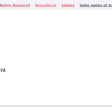
Nizhny Novgorod
Novosibirsk
Samara
Same names of me
aya