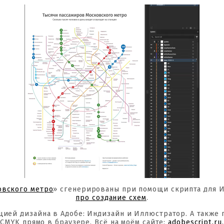
овского метро
» сгенерированы при помощи скрипта для 
про создание схем
.
цией дизайна в Адобе: Индизайн и Иллюстратор. А также
CMYK прямо в браузере. Всё на моём сайте:
adobescript.ru
.