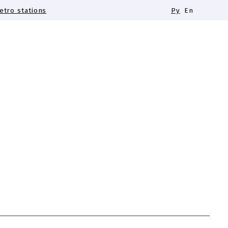
tro stations
Ру
En