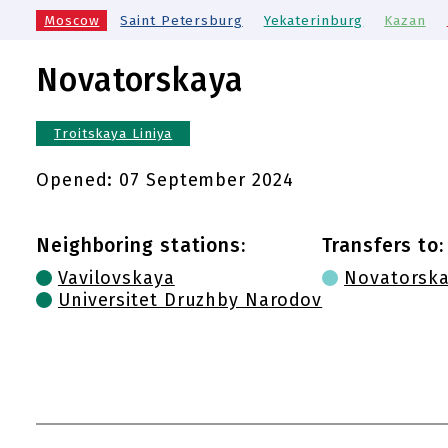
Moscow
Saint Petersburg
Yekaterinburg
Kazan
Novatorskaya
Troitskaya Liniya
Opened:
07 September 2024
Neighboring stations:
Transfers to:
Vavilovskaya
Novatorsk
Universitet Druzhby Narodov