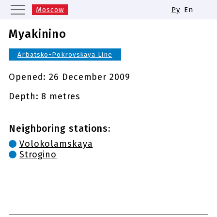
Moscow
Ру
En
Saint Petersburg
Yekaterinburg
Myakinino
Kazan
Nizhny Novgorod
Arbatsko-Pokrovskaya Line
Novosibirsk
Samara
Same names of metro stations
Opened:
26 December 2009
Depth: 8 metres
Neighboring stations:
Volokolamskaya
Strogino