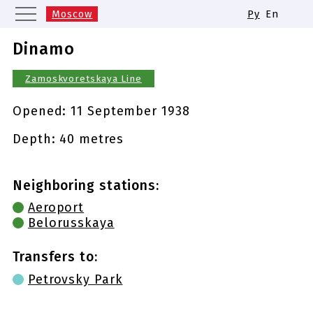
Moscow
Ру
En
Saint Petersburg
Yekaterinburg
Dinamo
Kazan
Nizhny Novgorod
Zamoskvoretskaya Line
Novosibirsk
Samara
Same names of metro stations
Opened:
11 September 1938
Depth: 40 metres
Neighboring stations:
Aeroport
Belorusskaya
Transfers to:
Petrovsky Park