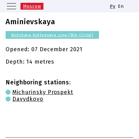
Moscow
Ру
En
Saint Petersburg
Yekaterinburg
Aminievskaya
Kazan
Nizhny Novgorod
Bolshaya Koltsevaya Line (Big Circle)
Novosibirsk
Samara
Same names of metro stations
Opened:
07 December 2021
Depth: 14 metres
Neighboring stations:
Michurinsky Prospekt
Davydkovo