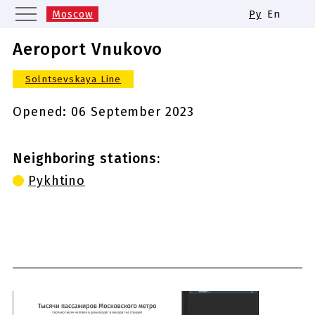
Moscow
Ру
En
Saint Petersburg
Yekaterinburg
Aeroport Vnukovo
Kazan
Nizhny Novgorod
Solntsevskaya Line
Novosibirsk
Samara
Same names of metro stations
Opened:
06 September 2023
Neighboring stations:
Pykhtino