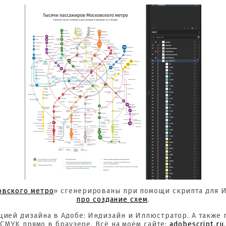
овского метро
» сгенерированы при помощи скрипта для 
про создание схем
.
цией дизайна в Адобе: Индизайн и Иллюстратор. А также
CMYK прямо в браузере. Всё на моём сайте:
adobescript.ru
.