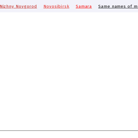
Nizhny Novgorod
Novosibirsk
Samara
Same names of me