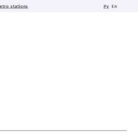
tro stations
Ру
En